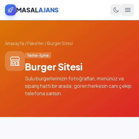
MASAL
AJANS
Anasayfa
/
Paketler
/
Burger Sitesi
Yeme-İçme
Burger Sitesi
Sulu burgerlerinizin fotoğrafları, menünüz ve
sipariş hattı bir arada; gören herkesin canı çekip
telefona sarılsın.