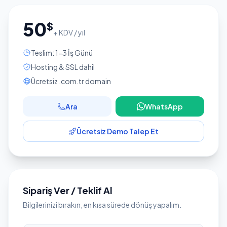
50
$
+ KDV / yıl
Teslim: 1-3 İş Günü
Hosting & SSL dahil
Ücretsiz .com.tr domain
Ara
WhatsApp
Ücretsiz Demo Talep Et
Sipariş Ver / Teklif Al
Bilgilerinizi bırakın, en kısa sürede dönüş yapalım.