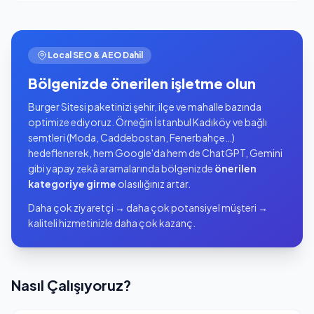
Local SEO & AEO Dahil
Bölgenizde önerilen işletme olun
Burger Sitesi paketinizi şehir, ilçe ve mahalle bazında
optimize ediyoruz. Örneğin İstanbul Kadıköy ve bağlı
semtleri (Moda, Caddebostan, Fenerbahçe…)
hedeflenerek, hem Google'da hem de ChatGPT, Gemini
gibi yapay zekâ aramalarında bölgenizde
önerilen
kategoriye girme
olasılığınız artar.
Daha çok ziyaretçi → daha çok potansiyel müşteri →
kaliteli hizmetinizle daha çok kazanç.
Nasıl Çalışıyoruz?