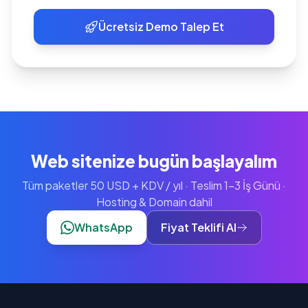
Ücretsiz Demo Talep Et
Web sitenize bugün başlayalım
Tüm paketler 50 USD + KDV / yıl · Teslim 1-3 İş Günü ·
Hosting & Domain dahil
WhatsApp
Fiyat Teklifi Al