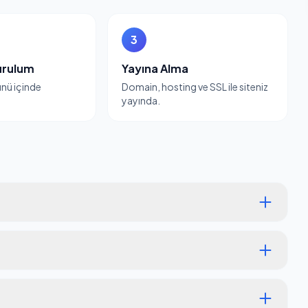
3
urulum
Yayına Alma
günü içinde
Domain, hosting ve SSL ile siteniz
yayında.