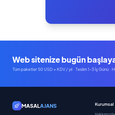
Web sitenize bugün başlay
Tüm paketler 50 USD + KDV / yıl · Teslim 1-3 İş Günü · 
Kurumsal
MASAL
AJANS
Hakkımızda