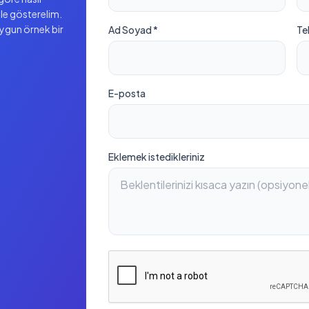
ile gösterelim.
uygun örnek bir
Ad Soyad *
Te
E-posta
Eklemek istedikleriniz