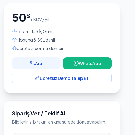
50
$
+ KDV / yıl
Teslim: 1-3 İş Günü
Hosting & SSL dahil
Ücretsiz .com.tr domain
Ara
WhatsApp
Ücretsiz Demo Talep Et
Sipariş Ver / Teklif Al
Bilgilerinizi bırakın, en kısa sürede dönüş yapalım.