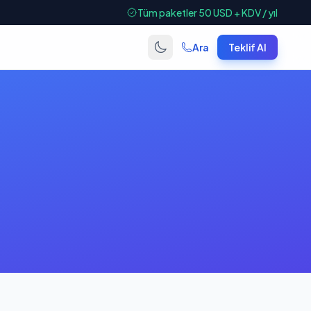
Tüm paketler 50 USD + KDV / yıl
Ara
Teklif Al