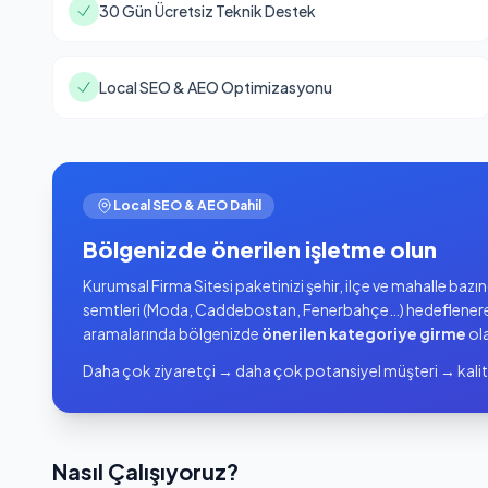
30 Gün Ücretsiz Teknik Destek
Local SEO & AEO Optimizasyonu
Local SEO & AEO Dahil
Bölgenizde önerilen işletme olun
Kurumsal Firma Sitesi paketinizi şehir, ilçe ve mahalle baz
semtleri (Moda, Caddebostan, Fenerbahçe…) hedeflener
aramalarında bölgenizde
önerilen kategoriye girme
ola
Daha çok ziyaretçi → daha çok potansiyel müşteri → kalit
Nasıl Çalışıyoruz?