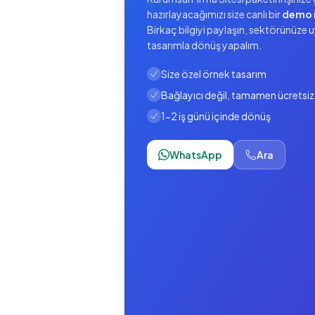
hazırlayacağımızı size canlı bir
demo
Birkaç bilgiyi paylaşın, sektörünüze 
tasarımla dönüş yapalım.
Size özel örnek tasarım
Bağlayıcı değil, tamamen ücretsiz
1-2 iş günü içinde dönüş
WhatsApp
Ara