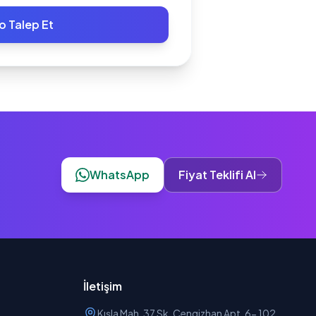
o Talep Et
WhatsApp
Fiyat Teklifi Al
İletişim
Kışla Mah. 37 Sk. Cengizhan Apt. 6- 102