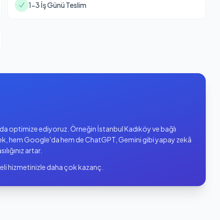
1-3 İş Günü Teslim
ında optimize ediyoruz. Örneğin İstanbul Kadıköy ve bağlı
ek, hem Google'da hem de ChatGPT, Gemini gibi yapay zekâ
sılığınız artar.
eli hizmetinizle daha çok kazanç.