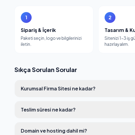
1
2
Sipariş & İçerik
Tasarım & K
Paketi seçin, logo ve bilgilerinizi
Sitenizi 1-3 iş 
iletin.
hazırlayalım.
Sıkça Sorulan Sorular
Kurumsal Firma Sitesi ne kadar?
Teslim süresi ne kadar?
Domain ve hosting dahil mi?