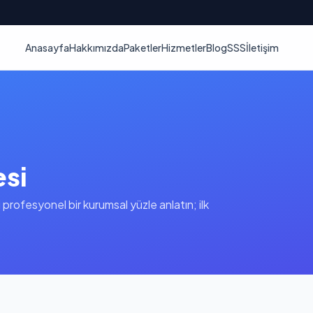
Anasayfa
Hakkımızda
Paketler
Hizmetler
Blog
SSS
İletişim
esi
 profesyonel bir kurumsal yüzle anlatın; ilk