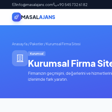
info@masalajans.com
+90 545 732 61 82
MASAL
AJANS
Anasayfa
/
Paketler
/
Kurumsal Firma Sitesi
Kurumsal
Kurumsal Firma Sit
Firmanızın geçmişini, değerlerini ve hizmetlerini
izlenimde fark yaratın.