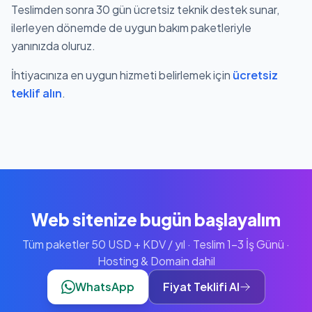
Teslimden sonra 30 gün ücretsiz teknik destek sunar,
ilerleyen dönemde de uygun bakım paketleriyle
yanınızda oluruz.
İhtiyacınıza en uygun hizmeti belirlemek için
ücretsiz
teklif alın
.
Web sitenize bugün başlayalım
Tüm paketler 50 USD + KDV / yıl · Teslim 1-3 İş Günü ·
Hosting & Domain dahil
WhatsApp
Fiyat Teklifi Al