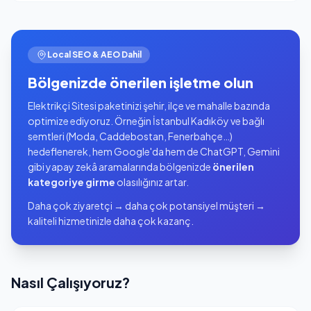
Local SEO & AEO Dahil
Bölgenizde önerilen işletme olun
Elektrikçi Sitesi paketinizi şehir, ilçe ve mahalle bazında
optimize ediyoruz. Örneğin İstanbul Kadıköy ve bağlı
semtleri (Moda, Caddebostan, Fenerbahçe…)
hedeflenerek, hem Google'da hem de ChatGPT, Gemini
gibi yapay zekâ aramalarında bölgenizde
önerilen
kategoriye girme
olasılığınız artar.
Daha çok ziyaretçi → daha çok potansiyel müşteri →
kaliteli hizmetinizle daha çok kazanç.
Nasıl Çalışıyoruz?