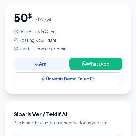
50
$
+ KDV / yıl
Teslim: 1-3 İş Günü
Hosting & SSL dahil
Ücretsiz .com.tr domain
Ara
WhatsApp
Ücretsiz Demo Talep Et
Sipariş Ver / Teklif Al
Bilgilerinizi bırakın, en kısa sürede dönüş yapalım.