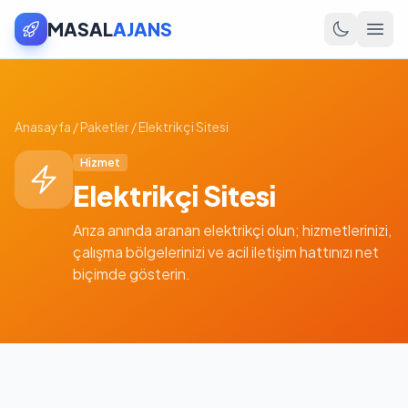
MASAL
AJANS
Anasayfa
/
Paketler
/
Elektrikçi Sitesi
Hizmet
Elektrikçi Sitesi
Arıza anında aranan elektrikçi olun; hizmetlerinizi,
çalışma bölgelerinizi ve acil iletişim hattınızı net
biçimde gösterin.