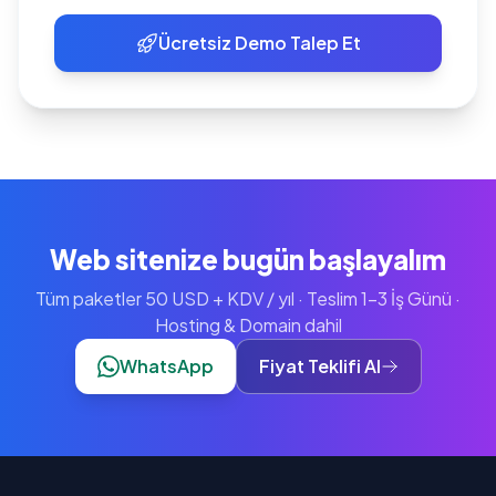
Ücretsiz Demo Talep Et
Web sitenize bugün başlayalım
Tüm paketler 50 USD + KDV / yıl · Teslim 1-3 İş Günü ·
Hosting & Domain dahil
WhatsApp
Fiyat Teklifi Al