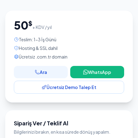
50
$
+ KDV / yıl
Teslim: 1-3 İş Günü
Hosting & SSL dahil
Ücretsiz .com.tr domain
Ara
WhatsApp
Ücretsiz Demo Talep Et
Sipariş Ver / Teklif Al
Bilgilerinizi bırakın, en kısa sürede dönüş yapalım.