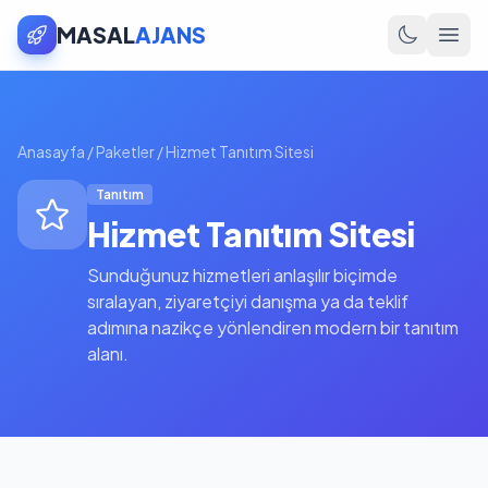
MASAL
AJANS
Anasayfa
/
Paketler
/
Hizmet Tanıtım Sitesi
Tanıtım
Hizmet Tanıtım Sitesi
Sunduğunuz hizmetleri anlaşılır biçimde
sıralayan, ziyaretçiyi danışma ya da teklif
adımına nazikçe yönlendiren modern bir tanıtım
alanı.