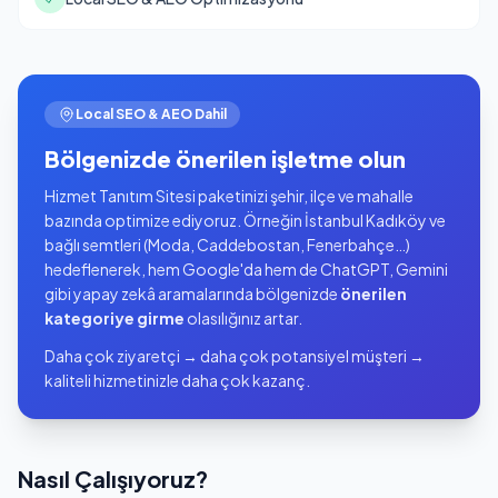
Local SEO & AEO Dahil
Bölgenizde önerilen işletme olun
Hizmet Tanıtım Sitesi paketinizi şehir, ilçe ve mahalle
bazında optimize ediyoruz. Örneğin İstanbul Kadıköy ve
bağlı semtleri (Moda, Caddebostan, Fenerbahçe…)
hedeflenerek, hem Google'da hem de ChatGPT, Gemini
gibi yapay zekâ aramalarında bölgenizde
önerilen
kategoriye girme
olasılığınız artar.
Daha çok ziyaretçi → daha çok potansiyel müşteri →
kaliteli hizmetinizle daha çok kazanç.
Nasıl Çalışıyoruz?