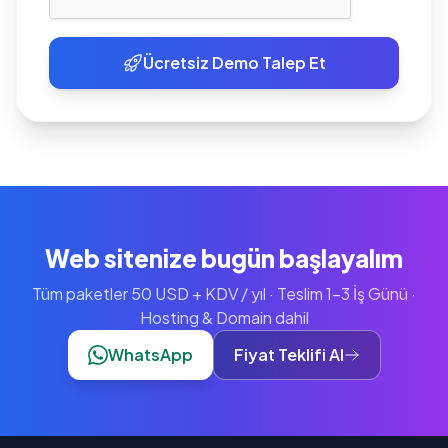
Ücretsiz Demo Talep Et
Web sitenize bugün başlayalım
Tüm paketler 50 USD + KDV / yıl · Teslim 1-3 İş Günü ·
Hosting & Domain dahil
WhatsApp
Fiyat Teklifi Al