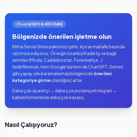
Local SEO & AEO Dahil
Bölgenizde önerilen işletme olun
Klima Servisi Sitesi paketinizi şehir, ilçe ve mahalle bazında
optimize ediyoruz. Örneğin İstanbul Kadıköy ve bağlı
semtleri (Moda, Caddebostan, Fenerbahçe…)
hedeflenerek, hem Google'da hem de ChatGPT, Gemini
gibi yapay zekâ aramalarında bölgenizde
önerilen
kategoriye girme
olasılığınız artar.
Daha çok ziyaretçi → daha çok potansiyel müşteri →
kaliteli hizmetinizle daha çok kazanç.
Nasıl Çalışıyoruz?