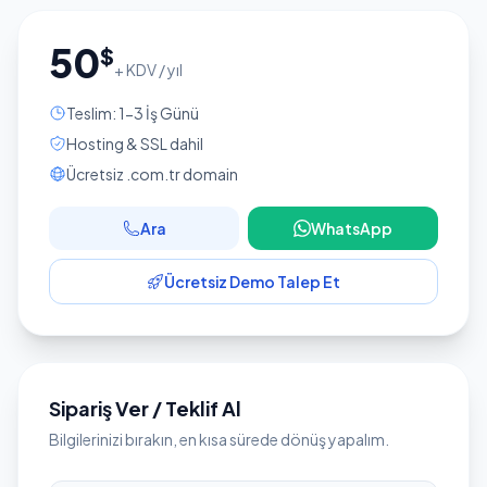
50
$
+ KDV / yıl
Teslim: 1-3 İş Günü
Hosting & SSL dahil
Ücretsiz .com.tr domain
Ara
WhatsApp
Ücretsiz Demo Talep Et
Sipariş Ver / Teklif Al
Bilgilerinizi bırakın, en kısa sürede dönüş yapalım.