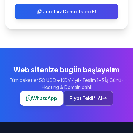
Ücretsiz Demo Talep Et
Web sitenize bugün başlayalım
Tüm paketler 50 USD + KDV / yıl · Teslim 1-3 İş Günü ·
Hosting & Domain dahil
WhatsApp
Fiyat Teklifi Al