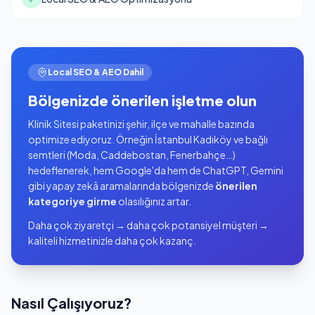
Local SEO & AEO Dahil
Bölgenizde önerilen işletme olun
Klinik Sitesi paketinizi şehir, ilçe ve mahalle bazında
optimize ediyoruz. Örneğin İstanbul Kadıköy ve bağlı
semtleri (Moda, Caddebostan, Fenerbahçe…)
hedeflenerek, hem Google'da hem de ChatGPT, Gemini
gibi yapay zekâ aramalarında bölgenizde
önerilen
kategoriye girme
olasılığınız artar.
Daha çok ziyaretçi → daha çok potansiyel müşteri →
kaliteli hizmetinizle daha çok kazanç.
Nasıl Çalışıyoruz?