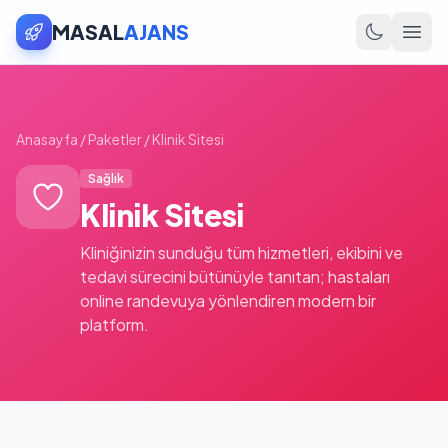
MASAL
AJANS
Anasayfa
/
Paketler
/
Klinik Sitesi
Sağlık
Klinik Sitesi
Kliniğinizin sunduğu tüm hizmetleri, ekibini ve
tedavi sürecini bütünüyle tanıtan; hastaları
online randevuya yönlendiren modern bir
platform.