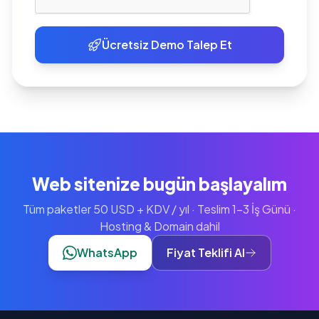
Ücretsiz Demo Talep Et
Web sitenize bugün başlayalım
Tüm paketler 50 USD + KDV / yıl · Teslim 1-3 İş Günü ·
Hosting & Domain dahil
WhatsApp
Fiyat Teklifi Al