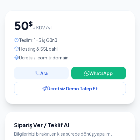
50
$
+ KDV / yıl
Teslim: 1-3 İş Günü
Hosting & SSL dahil
Ücretsiz .com.tr domain
Ara
WhatsApp
Ücretsiz Demo Talep Et
Sipariş Ver / Teklif Al
Bilgilerinizi bırakın, en kısa sürede dönüş yapalım.