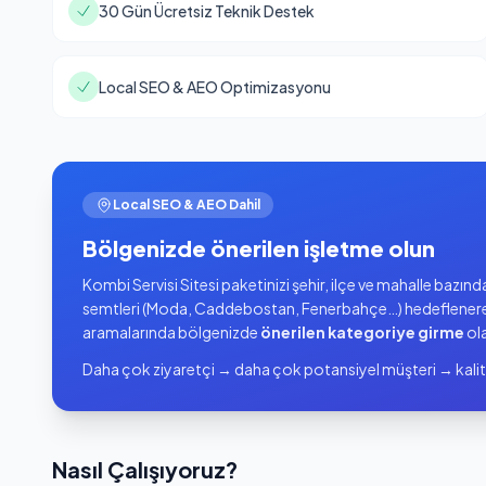
30 Gün Ücretsiz Teknik Destek
Local SEO & AEO Optimizasyonu
Local SEO & AEO Dahil
Bölgenizde önerilen işletme olun
Kombi Servisi Sitesi paketinizi şehir, ilçe ve mahalle bazı
semtleri (Moda, Caddebostan, Fenerbahçe…) hedeflener
aramalarında bölgenizde
önerilen kategoriye girme
ola
Daha çok ziyaretçi → daha çok potansiyel müşteri → kalit
Nasıl Çalışıyoruz?