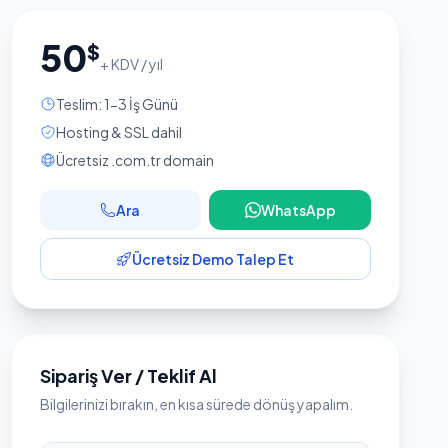
50
$
+ KDV / yıl
Teslim: 1-3 İş Günü
Hosting & SSL dahil
Ücretsiz .com.tr domain
Ara
WhatsApp
Ücretsiz Demo Talep Et
Sipariş Ver / Teklif Al
Bilgilerinizi bırakın, en kısa sürede dönüş yapalım.