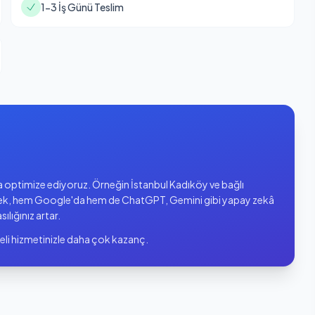
1-3 İş Günü Teslim
nda optimize ediyoruz. Örneğin İstanbul Kadıköy ve bağlı
ek, hem Google'da hem de ChatGPT, Gemini gibi yapay zekâ
sılığınız artar.
eli hizmetinizle daha çok kazanç.