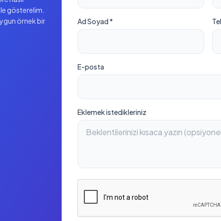
ile gösterelim.
uygun örnek bir
Ad Soyad *
Te
E-posta
Eklemek istedikleriniz