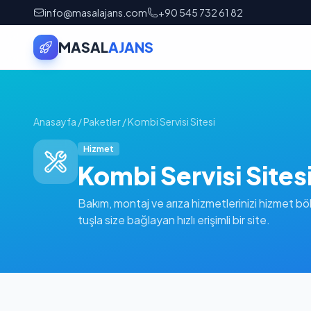
info@masalajans.com
+90 545 732 61 82
MASAL
AJANS
Anasayfa
/
Paketler
/
Kombi Servisi Sitesi
Hizmet
Kombi Servisi Sites
Bakım, montaj ve arıza hizmetlerinizi hizmet böl
tuşla size bağlayan hızlı erişimli bir site.