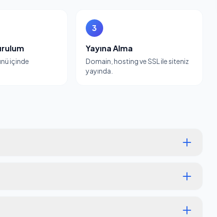
3
urulum
Yayına Alma
günü içinde
Domain, hosting ve SSL ile siteniz
yayında.