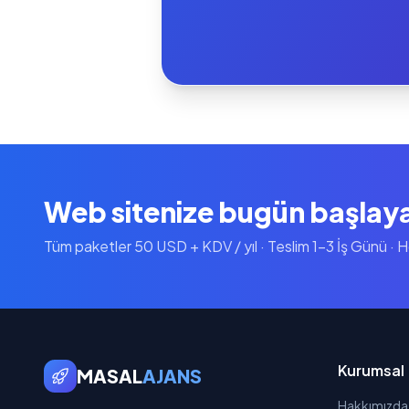
Web sitenize bugün başlay
Tüm paketler 50 USD + KDV / yıl · Teslim 1-3 İş Günü · 
Kurumsal
MASAL
AJANS
Hakkımızda