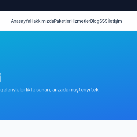
Anasayfa
Hakkımızda
Paketler
Hizmetler
Blog
SSS
İletişim
i
geleriyle birlikte sunan; arızada müşteriyi tek