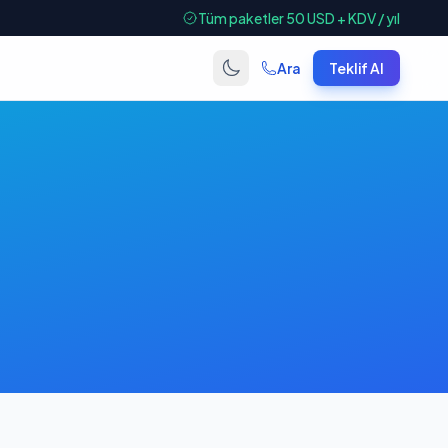
Tüm paketler 50 USD + KDV / yıl
Ara
Teklif Al