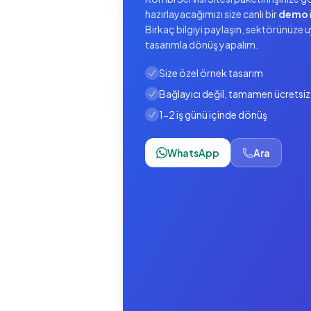
hazırlayacağımızı size canlı bir
demo
Birkaç bilgiyi paylaşın, sektörünüze 
tasarımla dönüş yapalım.
Size özel örnek tasarım
Bağlayıcı değil, tamamen ücretsiz
1-2 iş günü içinde dönüş
WhatsApp
Ara