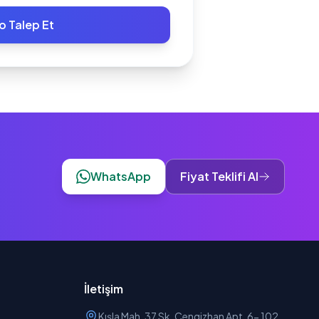
o Talep Et
WhatsApp
Fiyat Teklifi Al
İletişim
Kışla Mah. 37 Sk. Cengizhan Apt. 6- 102