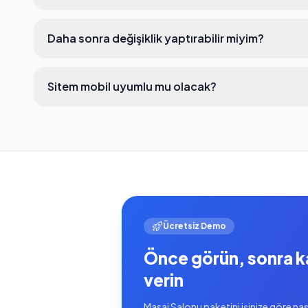
Daha sonra değişiklik yaptırabilir miyim?
Sitem mobil uyumlu mu olacak?
Ücretsiz Demo
Önce görün, sonra k
verin
Masaj Salonu paketini işinize göre nas