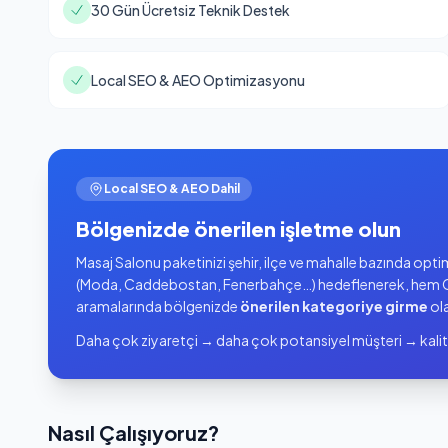
30 Gün Ücretsiz Teknik Destek
Local SEO & AEO Optimizasyonu
Local SEO & AEO Dahil
Bölgenizde önerilen işletme olun
Masaj Salonu paketinizi şehir, ilçe ve mahalle bazında opt
(Moda, Caddebostan, Fenerbahçe…) hedeflenerek, hem G
aramalarında bölgenizde
önerilen kategoriye girme
ola
Daha çok ziyaretçi → daha çok potansiyel müşteri → kalit
Nasıl Çalışıyoruz?