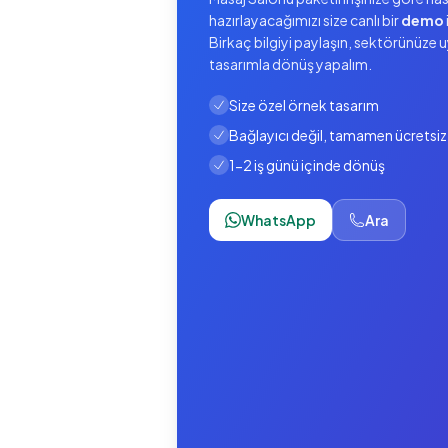
hazırlayacağımızı size canlı bir
demo
Birkaç bilgiyi paylaşın, sektörünüze 
tasarımla dönüş yapalım.
Size özel örnek tasarım
Bağlayıcı değil, tamamen ücretsiz
1-2 iş günü içinde dönüş
WhatsApp
Ara