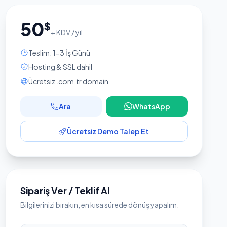
50
$
+ KDV / yıl
Teslim: 1-3 İş Günü
Hosting & SSL dahil
Ücretsiz .com.tr domain
Ara
WhatsApp
Ücretsiz Demo Talep Et
Sipariş Ver / Teklif Al
Bilgilerinizi bırakın, en kısa sürede dönüş yapalım.