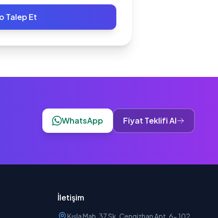
o Talep Et
WhatsApp
Fiyat Teklifi Al
İletişim
Kışla Mah. 37 Sk. Cengizhan Apt. 6- 102