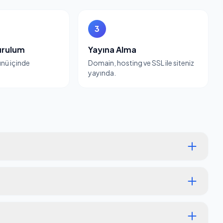
3
urulum
Yayına Alma
günü içinde
Domain, hosting ve SSL ile siteniz
yayında.