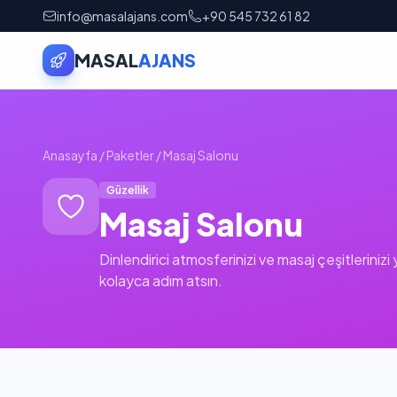
info@masalajans.com
+90 545 732 61 82
MASAL
AJANS
Anasayfa
/
Paketler
/
Masaj Salonu
Güzellik
Masaj Salonu
Dinlendirici atmosferinizi ve masaj çeşitlerinizi
kolayca adım atsın.