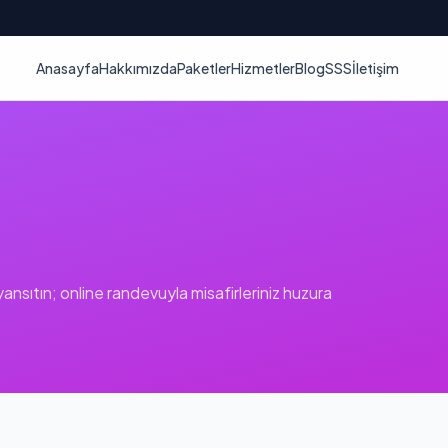
Anasayfa
Hakkımızda
Paketler
Hizmetler
Blog
SSS
İletişim
 yansıtın; online randevuyla misafirleriniz huzura