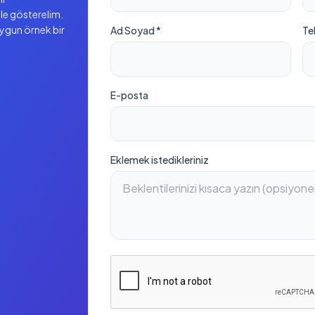
ile gösterelim.
uygun örnek bir
Ad Soyad *
Te
E-posta
Eklemek istedikleriniz