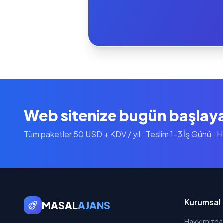
Web sitenize bugün başlay
Tüm paketler 50 USD + KDV / yıl · Teslim 1-3 İş Günü · 
Kurumsal
MASAL
AJANS
Hakkımızda