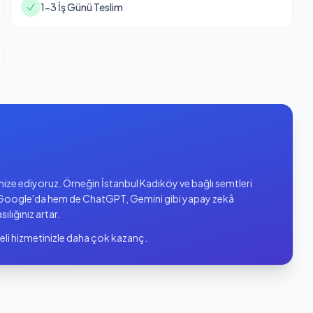
1-3 İş Günü Teslim
imize ediyoruz. Örneğin İstanbul Kadıköy ve bağlı semtleri
oogle'da hem de ChatGPT, Gemini gibi yapay zekâ
sılığınız artar.
eli hizmetinizle daha çok kazanç.