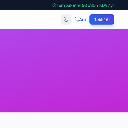
Tüm paketler 50 USD + KDV / yıl
Ara
Teklif Al