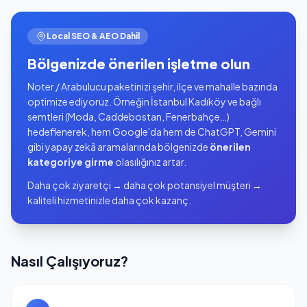
Local SEO & AEO Dahil
Bölgenizde önerilen işletme olun
Noter / Arabulucu paketinizi şehir, ilçe ve mahalle bazında
optimize ediyoruz. Örneğin İstanbul Kadıköy ve bağlı
semtleri (Moda, Caddebostan, Fenerbahçe…)
hedeflenerek, hem Google'da hem de ChatGPT, Gemini
gibi yapay zekâ aramalarında bölgenizde
önerilen
kategoriye girme
olasılığınız artar.
Daha çok ziyaretçi → daha çok potansiyel müşteri →
kaliteli hizmetinizle daha çok kazanç.
Nasıl Çalışıyoruz?