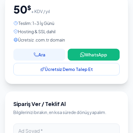
50
$
+ KDV / yıl
Teslim: 1-3 İş Günü
Hosting & SSL dahil
Ücretsiz .com.tr domain
Ara
WhatsApp
Ücretsiz Demo Talep Et
Sipariş Ver / Teklif Al
Bilgilerinizi bırakın, en kısa sürede dönüş yapalım.