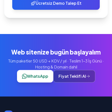
Ücretsiz Demo Talep Et
Web sitenize bugün başlayalım
Tüm paketler 50 USD + KDV / yıl · Teslim 1-3 İş Günü ·
Hosting & Domain dahil
WhatsApp
Fiyat Teklifi Al